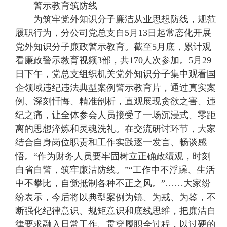
警示教育筑防线
为筑牢党外知识分子廉洁从业思想防线，规范
履职行为，分公司党总支自5月13日起常态化开展
党外知识分子廉政警示教育。截至5月底，累计观
看廉政警示教育视频3部，共170人次参加。5月29
日下午，党总支组织机关党外知识分子集中观看国
企领域违纪违法典型案例警示教育片，通过真实案
例、深刻忏悔、精准剖析，直观展现贪欲之害、违
纪之痛，让全体参会人员接受了一场沉浸式、零距
离的思想淬炼和灵魂洗礼。在交流研讨环节，大家
结合自身岗位职责和工作实践逐一发言、畅谈感
悟。“作为财务人员要牢固树立正确政绩观，时刻
自省自警，筑牢廉洁防线。”“工作中不浮躁、生活
中不攀比，自觉抵制各种不正之风。”……大家纷
纷表示，今后将以典型案例为镜、为戒、为鉴，不
断强化纪律意识、规矩意识和底线思维，把廉洁自
律要求融入日常工作、贯穿履职全过程，以过硬的