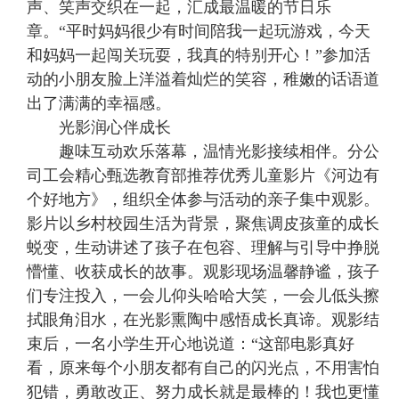
声、笑声交织在一起，汇成最温暖的节日乐
章。“平时妈妈很少有时间陪我一起玩游戏，今天
和妈妈一起闯关玩耍，我真的特别开心！”参加活
动的小朋友脸上洋溢着灿烂的笑容，稚嫩的话语道
出了满满的幸福感。
光影润心伴成长
趣味互动欢乐落幕，温情光影接续相伴。分公
司工会精心甄选教育部推荐优秀儿童影片《河边有
个好地方》，组织全体参与活动的亲子集中观影。
影片以乡村校园生活为背景，聚焦调皮孩童的成长
蜕变，生动讲述了孩子在包容、理解与引导中挣脱
懵懂、收获成长的故事。观影现场温馨静谧，孩子
们专注投入，一会儿仰头哈哈大笑，一会儿低头擦
拭眼角泪水，在光影熏陶中感悟成长真谛。观影结
束后，一名小学生开心地说道：“这部电影真好
看，原来每个小朋友都有自己的闪光点，不用害怕
犯错，勇敢改正、努力成长就是最棒的！我也更懂