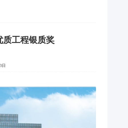
优质工程银质奖
3日