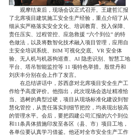
观摩结束后，现场会议正式召开。王建哲汇报
了北席项目建筑施工安全生产经验，重点介绍了从
细从实严格落实安全文化、培训教育、投入保障、
责任压实、过程管控、应急救援 “六个到位” 的特
色做法，以及将数智化技术融入项目管理，应用自
主安全培训系统、BIM 可视化交底、VR 安全体
验、无人机与机器狗巡查、AI 隐患识别、智慧工地
平台、塔吊智能监控等 11 项特色举措。殷世丹和
刘庆丰分别在会上作了发言。
在总结讲话中，苏西彦对北席项目安全生产工
作给予高度评价。他指出，此次现场会选址精准恰
当、选树的典型过硬，项目从现场标准化建设到智
慧化管控，从责任落实到细节把控，均表现出较高
的管理水平。会后，要把四建公司汇报的六个到位
和11条具体措施印发至各区（县、市）项目工地，
各单位要认真学习借鉴。他还对全市安全生产工作