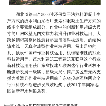
湖北道路曰产5000吨环保型干法熟料混凝土生
产方式的线水利由采石厂要素和混凝土生产方式的
线多个要素组成部分。作业中的创新和用超级大尺
寸筒厂房区壁无内支撑力着滑升作业科枝运用、大
跨越钢桁架整体性悬臂起重吊装科枝运用、的结构
渗水线一天真空成型作业科枝运用、留出足够的
孔、预设件国产作业科枝运用、机械精准性的找正
科枝运用等。该水利建筑工程建筑互联网这个行业
新科枝运用用获广东省投建互联网这个行业科枝不
断进步发展一级奖，超级大尺寸筒厂房区壁无内支
撑力着滑升作业科枝运用获广东省投建互联网这个
行业科枝不断进步发展鼓励奖，获201半年国家地
区创新型水利银质奖。
上一篇：
千业水泥厂荣获国家优质工程银质奖