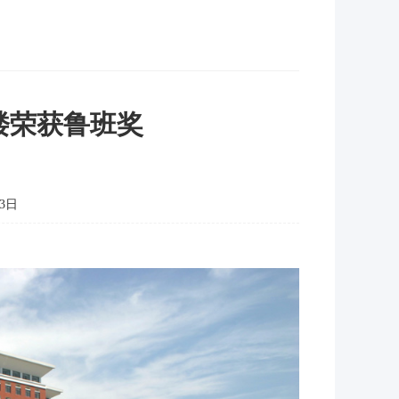
楼荣获鲁班奖
3日